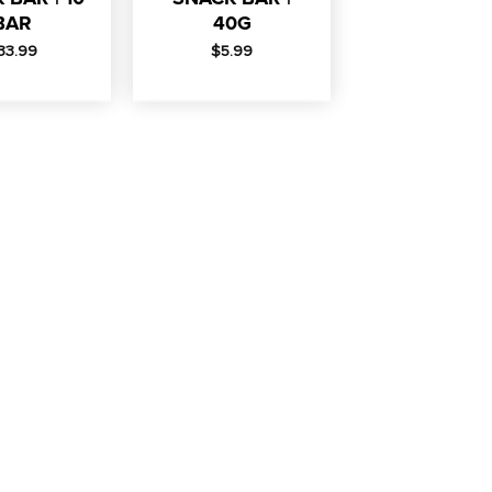
BAR
40G
33.99
$
5.99