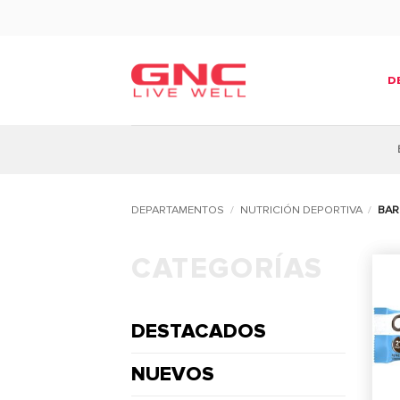
Saltar
al
contenido
D
DEPARTAMENTOS
/
NUTRICIÓN DEPORTIVA
/
BAR
CATEGORÍAS
DESTACADOS
NUEVOS