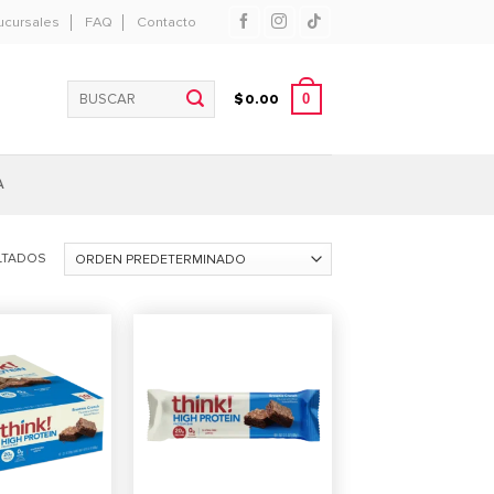
ucursales
FAQ
Contacto
Buscar
0
$
0.00
por:
A
LTADOS