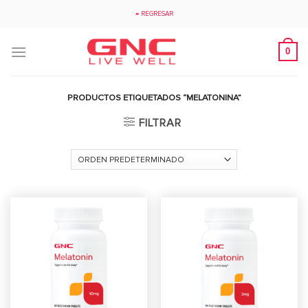
Saltar
← REGRESAR
al
contenido
0
PRODUCTOS ETIQUETADOS “MELATONINA”
FILTRAR