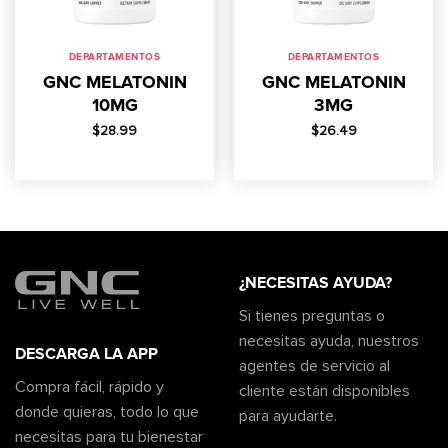
DEPARTAMENTOS
DEPARTAMENTOS
GNC MELATONIN
GNC MELATONIN
10MG
3MG
$
28.99
$
26.49
¿NECESITAS AYUDA?
Si tienes preguntas o
necesitas ayuda, nuestros
DESCARGA LA APP
agentes de servicio al
Compra fácil, rápido y
cliente están disponibles
donde quieras, todo lo que
para ayudarte.
necesitas para tu bienestar