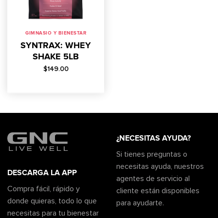
GIMNASIO Y BIENESTAR
SYNTRAX: WHEY
SHAKE 5LB
$
149.00
¿NECESITAS AYUDA?
Si tienes preguntas o
necesitas ayuda, nuestros
DESCARGA LA APP
agentes de servicio al
Compra fácil, rápido y
cliente están disponibles
donde quieras, todo lo que
para ayudarte.
necesitas para tu bienestar