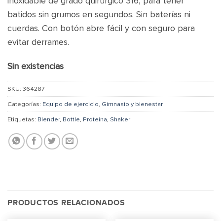
inoxidable de grado quirúrgico 316, para tener
batidos sin grumos en segundos. Sin baterías ni
cuerdas.
Con botón abre fácil y con seguro para
evitar derrames.
Sin existencias
SKU:
364287
Categorías:
Equipo de ejercicio
,
Gimnasio y bienestar
Etiquetas:
Blender
,
Bottle
,
Proteina
,
Shaker
PRODUCTOS RELACIONADOS