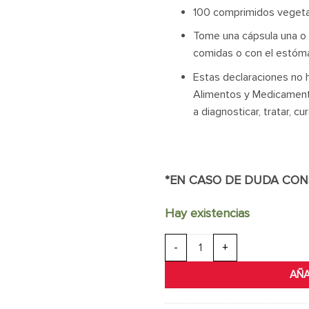
100 comprimidos vegetar
Tome una cápsula una o d
comidas o con el estóma
Estas declaraciones no 
Alimentos y Medicament
a diagnosticar, tratar, c
*EN CASO DE DUDA CON
Hay existencias
GNC L-Glutamine 1000mg | 100C
AÑA