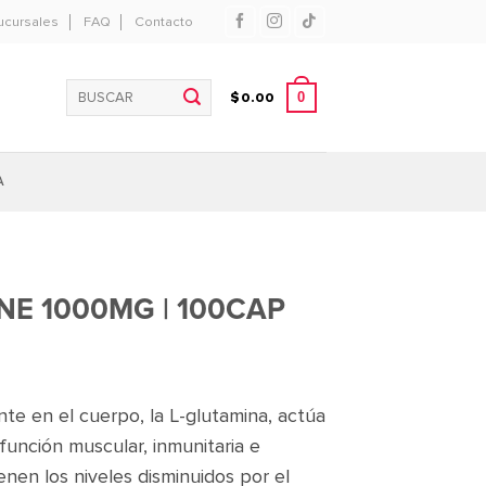
ucursales
FAQ
Contacto
Buscar
0
$
0.00
por:
A
NE 1000MG | 100CAP
te en el cuerpo, la L-glutamina, actúa
unción muscular, inmunitaria e
enen los niveles disminuidos por el