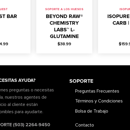
UEST
SOPORTE A LOS HUESOS
ISOPU
ST BAR
BEYOND RAW®
ISOPURE
CHEMISTRY
CARB |
LABS™ L-
GLUTAMINE
4.99
$
38.99
$
159.
CESITAS AYUDA?
SOPORTE
ienes preguntas o necesitas
Preguntas Frecuentes
a, nuestros agentes de
Términos y Condiciones
icio al cliente están
Bolsa de Trabajo
onibles para ayudarte.
ORTE (503) 2264-9450
Contacto