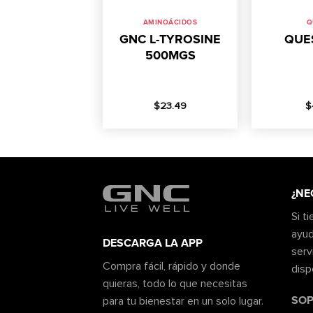
AMINOÁCIDOS
Q
GNC L-TYROSINE
QUE
500MGS
$
23.49
$
¿NE
Si t
ayud
DESCARGA LA APP
serv
Compra fácil, rápido y donde
disp
quieras, todo lo que necesitas
SOP
para tu bienestar en un solo lugar.