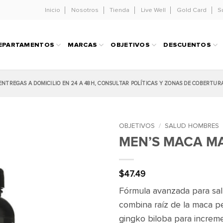
Inicio
Nosotros
Tienda
Live Well
Gold Card
S
EPARTAMENTOS
MARCAS
OBJETIVOS
DESCUENTOS
ENTREGAS A DOMICILIO EN 24 A 48H, CONSULTAR POLÍTICAS Y ZONAS DE COBERTUR
OBJETIVOS
/
SALUD HOMBRES
MEN’S MACA M
$
47.49
Fórmula avanzada para sa
combina raíz de la maca pe
gingko biloba para increment