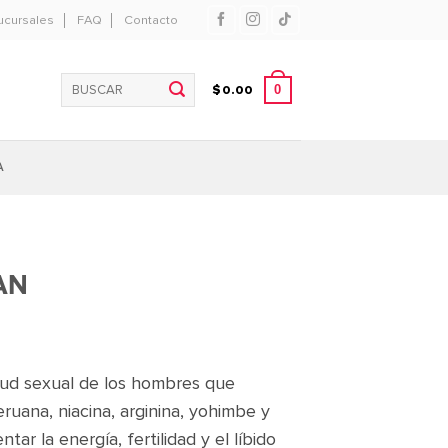
ucursales
FAQ
Contacto
Buscar
0
$
0.00
por:
A
AN
lud sexual de los hombres que
ruana, niacina, arginina, yohimbe y
ar la energía, fertilidad y el líbido