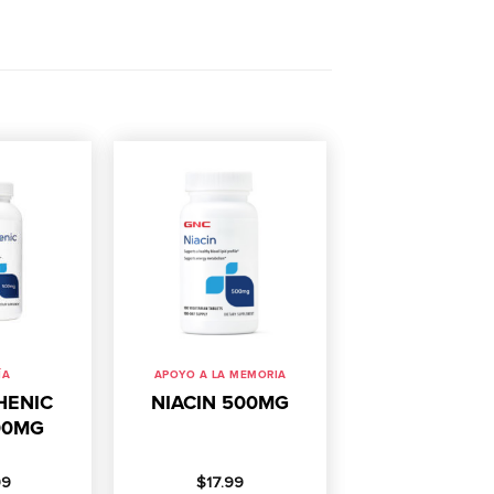
ÍA
APOYO A LA MEMORIA
HENIC
NIACIN 500MG
00MG
99
$
17.99