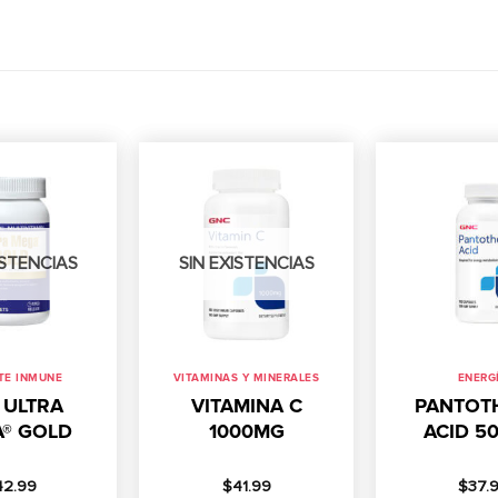
ISTENCIAS
SIN EXISTENCIAS
TE INMUNE
VITAMINAS Y MINERALES
ENERG
 ULTRA
VITAMINA C
PANTOT
® GOLD
1000MG
ACID 5
42.99
$
41.99
$
37.