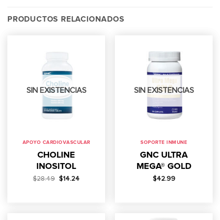
PRODUCTOS RELACIONADOS
SIN EXISTENCIAS
SIN EXISTENCIAS
APOYO CARDIOVASCULAR
SOPORTE INMUNE
CHOLINE
GNC ULTRA
INOSITOL
MEGA® GOLD
El
El
$
28.49
$
14.24
$
42.99
precio
precio
original
actual
era:
es:
$28.49.
$14.24.