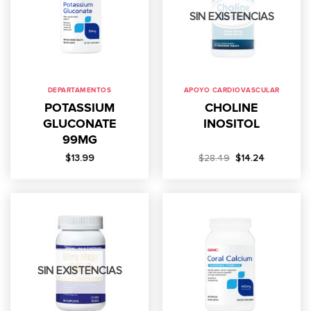
SIN EXISTENCIAS
DEPARTAMENTOS
APOYO CARDIOVASCULAR
POTASSIUM
CHOLINE
GLUCONATE
INOSITOL
99MG
El
El
$
13.99
$
28.49
$
14.24
precio
precio
original
actual
era:
es:
$28.49.
$14.24.
SIN EXISTENCIAS